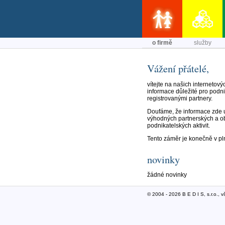
o firmě
služby
Vážení přátelé,
vítejte na našich internetový
informace důležité pro podn
registrovanými partnery.
Doufáme, že informace zde 
výhodných partnerských a obc
podnikatelských aktivit.
Tento záměr je konečně v pln
novinky
žádné novinky
© 2004 - 2026 B E D I S, s.r.o.,