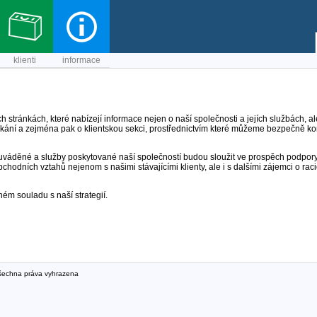
klienti
informace
ch stránkách, které nabízejí informace nejen o naší společnosti a jejích službách, a
ikání a zejména pak o klientskou sekci, prostřednictvím které můžeme bezpečně ko
uváděné a služby poskytované naší společností budou sloužit ve prospěch podpor
hodních vztahů nejenom s našimi stávajícími klienty, ale i s dalšími zájemci o raci
ém souladu s naší strategií.
 všechna práva vyhrazena